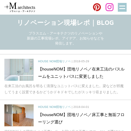
BLOG
リノベーション現場レポ｜BLOG
プラスエム・アーキテクツのリノベーションや
新築の工事現場レポ、アイデア、お知らせなどを
発信します。
HOUSE NOM団地リノベ
| 2018-05-29
【houseNOM】団地リノベ／在来工法のバスル
ームをユニットバスに変更しました
在来工法のお風呂を明るく清潔なユニットバスに変えました。梁などが邪魔
してうまく設置できるかどうかドキドキでしたがスッキリ収まりました。
HOUSE NOM団地リノベ
| 2018-04-01
【houseNOM】団地リノベ／床工事と無垢フロ
ーリング選び