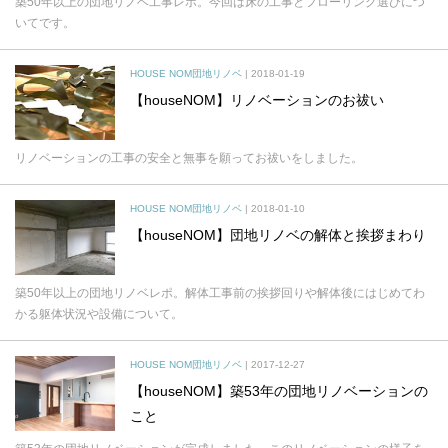
築50年以上の団地リノベ工事レポ。今回は床の工事とフローリング選びにつ
いてです。
HOUSE NOM団地リノベ
| 2018-01-19
【houseNOM】リノベーションのお祓い
リノベーションの工事の安全と無事を願ってお祓いをしました。
HOUSE NOM団地リノベ
| 2018-01-10
【houseNOM】団地リノベの解体と挨拶まわり
築50年以上の団地リノベレポ。解体工事前の挨拶回りや解体後にはじめてわ
かる躯体状況や設備について。
HOUSE NOM団地リノベ
| 2017-12-27
【houseNOM】築53年の団地リノベーションの
こと