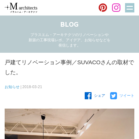
BLOG
BLOG
プラスエム・アーキテクツのリノベーションや
新築の工事現場レポ、アイデア、お知らせなどを
発信します。
戸建てリノベーション事例／SUVACOさんの取材で
した。
お知らせ
| 2018-03-21
シェア
ツイート